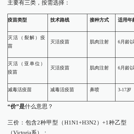
主要有三类，按需选择：
疫苗类型
技术路线
接种方式
适用年
灭活（裂解）疫
灭活疫苗
肌肉注射
6月龄
苗
灭活（亚单位）
灭活疫苗
肌肉注射
6月龄
疫苗
减毒活疫苗
减毒活疫苗
鼻喷
3-17岁
“价”是
什么意思？
三价：包含2种甲型（H1N1+H3N2）+1种乙型
（Victoria系）；