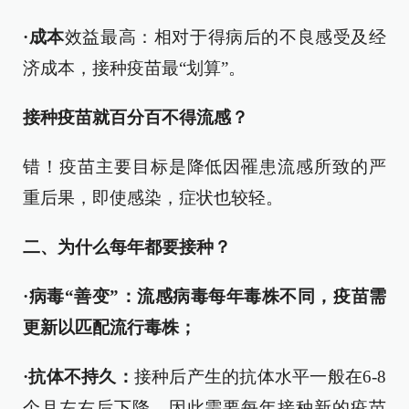
·
成本
效益最高：相对于得病后的不良感受及经
济成本，接种疫苗最“划算”。
接种疫苗就百分百不得流感？
错！疫苗主要目标是降低因罹患流感所致的严
重后果，即使感染，症状也较轻。
二
、
为什么每年都要接种？
·
病毒“善变”
：
流感病毒每年毒株不同，疫苗需
更新
以匹配流行毒株
；
·
抗体不持久：
接种后产生的抗体水平一般在6-8
个月左右后下降，因此需要每年接种新的疫苗