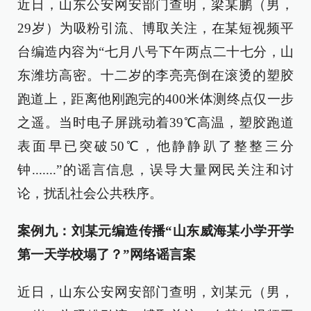
近日，山东公安网安部门查明，梁某鹏（男，
29岁）为吸粉引流、博取关注，在某短视频平
台编造内容为“七月八号下午两点二十七分，山
东潍坊高密。十二岁的李亮亮倒在滚烫的塑胶
跑道上，距离他刚跑完的400米体测终点仅一步
之遥。当时电子屏跳动着39℃高温，塑胶跑道
表面早已突破50℃，他静静趴了整整三分
钟.......”的谣言信息，误导大量网民关注和讨
论，扰乱社会公共秩序。
案例九：刘某元编造传播“山东威海某小学开学
第一天学校塌了？”网络谣言案
近日，山东公安网安部门查明，刘某元（男，