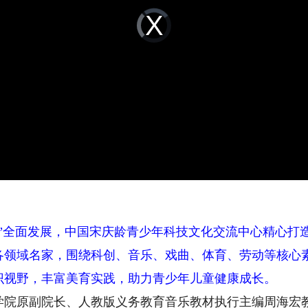
Video
Player
is
loading.
全面发展，中国宋庆龄青少年科技文化交流中心精心打造
各领域名家，围绕科创、音乐、戏曲、体育、劳动等核心
识视野，丰富美育实践，助力青少年儿童健康成长。
原副院长、人教版义务教育音乐教材执行主编周海宏教