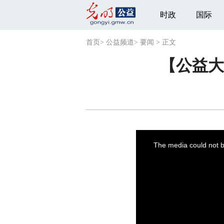
时政
国际
首页
>
公益频道
>
要闻
>
正文
【公益大
This
is
a
The media could not be
modal
window.