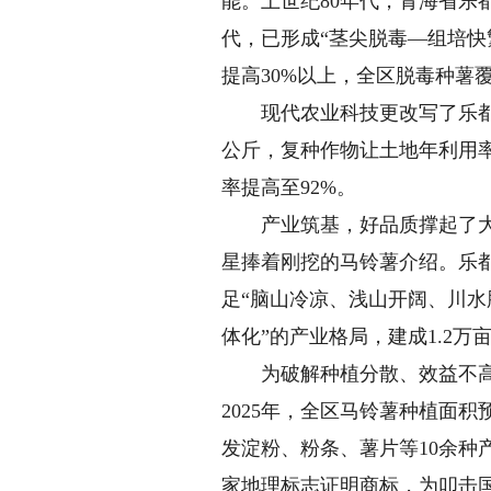
能。上世纪80年代，青海省乐
代，已形成“茎尖脱毒—组培快
提高30%以上，全区脱毒种薯
现代农业科技更改写了乐都区马
公斤，复种作物让土地年利用率
率提高至92%。
产业筑基，好品质撑起了大市
星捧着刚挖的马铃薯介绍。乐
足“脑山冷凉、浅山开阔、川水
体化”的产业格局，建成1.2
为破解种植分散、效益不高的难
2025年，全区马铃薯种植面积
发淀粉、粉条、薯片等10余种
家地理标志证明商标，为叩击国