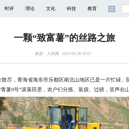
时评
理论
文化
科技
教育
一颗“致富薯”的丝路之旅
来源：
人民网
2025-09-28 10:07
尽，青海省海东市乐都区南北山地区已是一片忙碌。随
”“青薯9号”滚落田垄，农户们分拣、装袋、过磅，笑声在