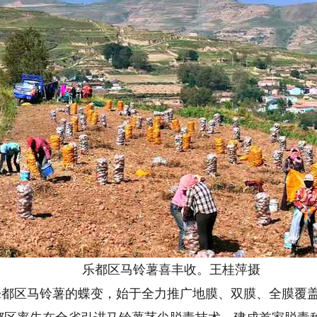
乐都区马铃薯喜丰收。王桂萍摄
乐都区马铃薯的蝶变，始于全力推广地膜、双膜、全膜覆