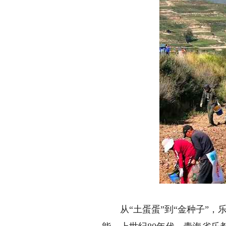
从“土蛋蛋”到“金种子”，