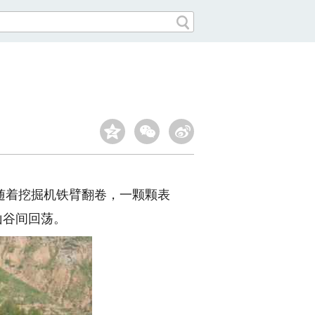
着挖掘机铁臂翻卷，一颗颗表
山谷间回荡。