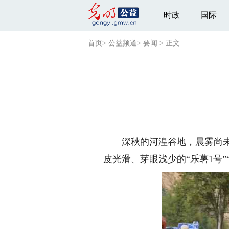
时政
国际
首页
>
公益频道
>
要闻
>
正文
深秋的河湟谷地，晨雾尚未散
皮光滑、芽眼浅少的“乐薯1号