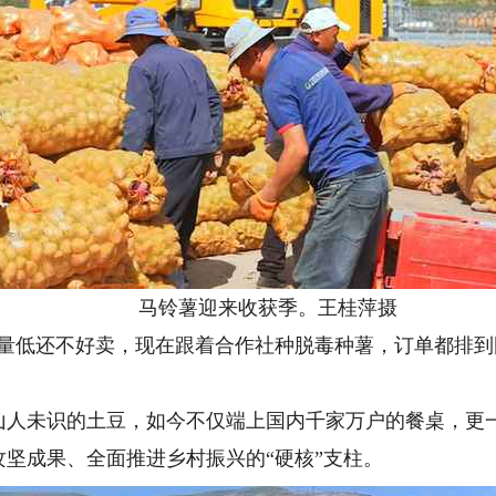
马铃薯迎来收获季。王桂萍摄
低还不好卖，现在跟着合作社种脱毒种薯，订单都排到
未识的土豆，如今不仅端上国内千家万户的餐桌，更一
坚成果、全面推进乡村振兴的“硬核”支柱。