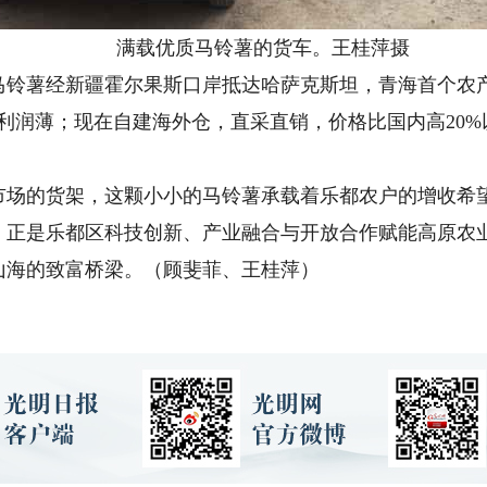
满载优质马铃薯的货车。王桂萍摄
马铃薯经新疆霍尔果斯口岸抵达哈萨克斯坦，青海首个农
利润薄；现在自建海外仓，直采直销，价格比国内高20%
的货架，这颗小小的马铃薯承载着乐都农户的增收希望
，正是乐都区科技创新、产业融合与开放合作赋能高原农
山海的致富桥梁。（顾斐菲、王桂萍）