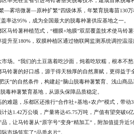
都区率先在全省引进马铃薯茎尖脱毒技术，建成首家脱毒种
繁—雾培微薯—原种扩繁”四级体系，年繁育脱毒苗130万
覆盖率达95%，成为全国最大的脱毒种薯供应基地之一。
铃薯种植范式，“棚膜+地膜”双层覆盖技术使马铃薯提前
提升至180%，双膜种植区通过物联网监测系统调控温湿
场。“我们的土豆蒸着吃沙面，炖着吃软糯，根本不愁
都马铃薯的好口感，源于得天独厚的自然禀赋，更得益于
肥沃”的自然条件，构建起“脑山脱毒种薯繁育、浅山商
万亩脱毒种薯繁育基地，从源头保障品质稳定。
题，乐都区还推行“合作社+基地+农户”模式，带动3
预计达1.42万公顷，产量将达45.75万吨，产值有望突破
产品，让马铃薯从“原字号”变身“精加工”，附加值提升近5
际市场筑牢了“品质名片”。