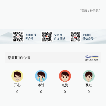
[
责编：孙宗鹤
]
您此时的心情
开心
难过
点赞
飘过
0
0
0
0