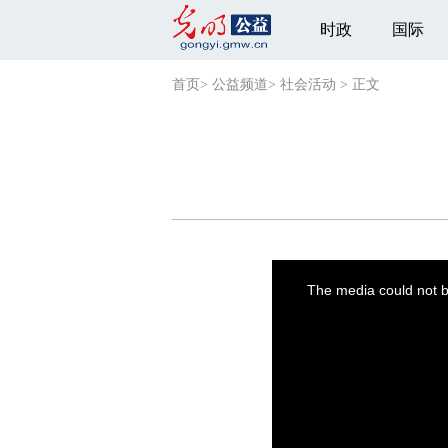
时政
国际
首页
>
公益频道
>
社会活动
>
正文
This
is
a
The media could not be
modal
window.