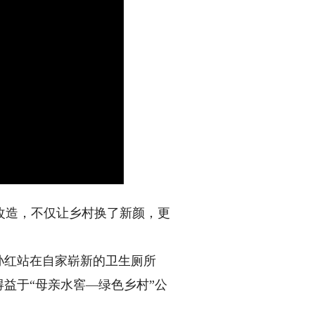
造，不仅让乡村换了新颜，更
孙红站在自家崭新的卫生厕所
益于“母亲水窖—绿色乡村”公