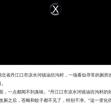
Video
Player
is
loading.
省丹江口市凉水河镇油坊沟村，一场看似寻常的厕所改
道。
，一点都闻不到臭味。”丹江口市凉水河镇油坊沟村的
改厕之后，苍蝇和蚊子都不见了，特别干净。”这一变化得