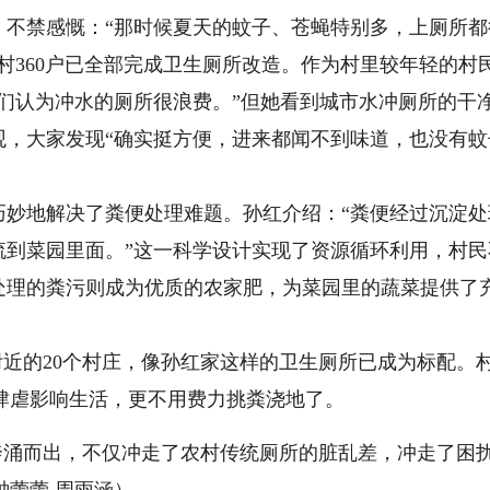
禁感慨：“那时候夏天的蚊子、苍蝇特别多，上厕所都
村360户已全部完成卫生厕所改造。作为村里较年轻的村
他们认为冲水的厕所很浪费。”但她看到城市水冲厕所的干
大家发现“确实挺方便，进来都闻不到味道，也没有蚊
地解决了粪便处理难题。孙红介绍：“粪便经过沉淀处
流到菜园里面。”这一科学设计实现了资源循环利用，村
处理的粪污则成为优质的农家肥，为菜园里的蔬菜提供了
近的20个村庄，像孙红家这样的卫生厕所已成为标配。
肆虐影响生活，更不用费力挑粪浇地了。​
奔涌而出，不仅冲走了农村传统厕所的脏乱差，冲走了困