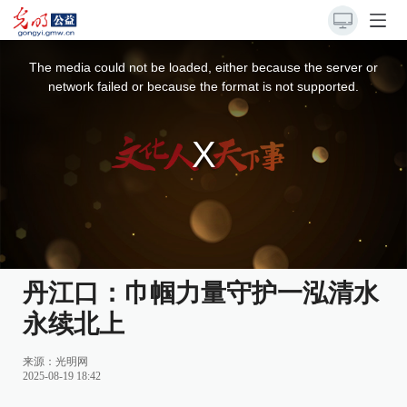
This
is
a
The media could not be loaded, either because the server or
modal
window.
network failed or because the format is not supported.
丹江口：巾帼力量守护一泓清水
永续北上
来源：
光明网
2025-08-19 18:42