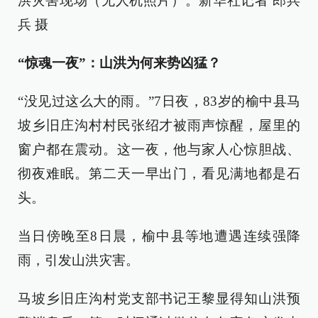
洪灾害现场（无人机照片）。新华社记者 郎兵
兵 摄
“惊魂一夜”：山洪为何来势凶猛？
“没见过这么大的雨。”7日夜，83岁的榆中县马
坡乡旧庄沟村村民张绍才被雨声惊醒，屋里的
窗户都在震动。这一夜，他与家人心惊胆战、
彻夜难眠。第二天一早出门，看见满地都是石
头。
当日傍晚至8日晨，榆中县等地遭遇连续强降
雨，引发山洪灾害。
马坡乡旧庄沟村党支部书记王黎显得知山洪预