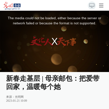
This
is
a
The media could not be loaded, either because the server or
modal
window.
network failed or because the format is not supported.
新春走基层 | 母亲邮包：把爱带
回家，温暖每个她
来源：
光明网
2023-01-21 10:09