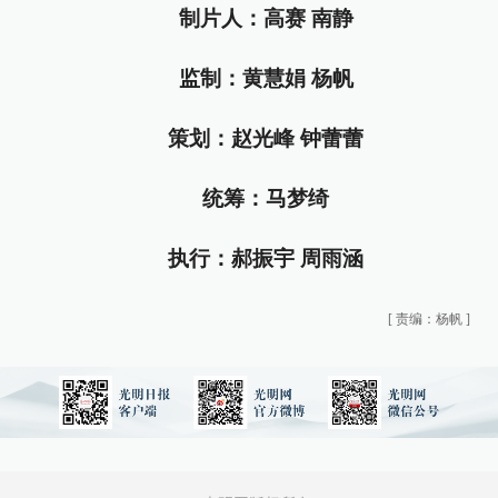
制片人：高赛 南静
监制：黄慧娟 杨帆
策划：赵光峰 钟蕾蕾
统筹：马梦绮
执行：郝振宇 周雨涵
[
责编：杨帆
]