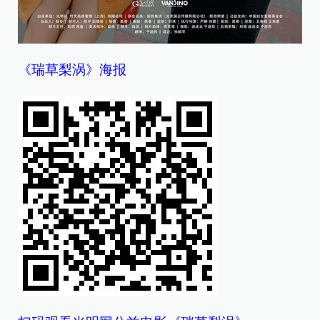
《瑞草梨涡》海报