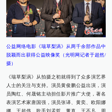
公益网络电影《瑞草梨涡》从两千余部作品中
脱颖而出获得公益映像奖
（光明网记者于超然/
摄）
《瑞草梨涡》从拍摄之初就得到了众多演艺界
人士的关注与支持。演员黄俊鹏公益出演，演
员陶红、何晟铭主动担任影片推广大使，著名
表演艺术家唐国强，演员张译、黄奕、欧阳娜
娜、王超伟，歌手刘孟哲、董真、王不凡、周