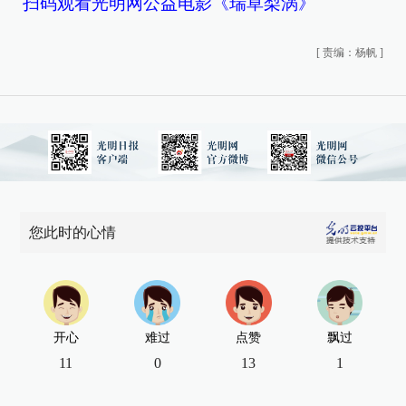
扫码观看光明网公益电影《瑞草梨涡》
[
责编：杨帆
]
您此时的心情
开心
难过
点赞
飘过
11
0
13
1